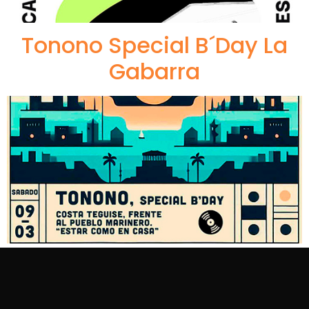
Tonono Special B´Day La
Gabarra